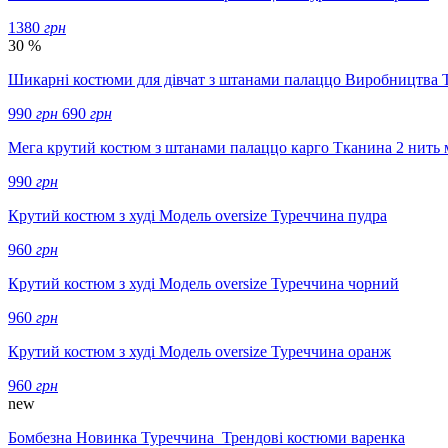
1380
грн
30 %
Шикарні костюми для дівчат з штанами палаццо Виробництва 
990
грн
690
грн
Мега крутий костюм з штанами палаццо карго Тканина 2 нить
990
грн
Крутий костюм з худі Модель oversize Туреччина пудра
960
грн
Крутий костюм з худі Модель oversize Туреччина чорний
960
грн
Крутий костюм з худі Модель oversize Туреччина оранж
960
грн
new
Бомбезна Новинка Туреччина Трендові костюми варенка