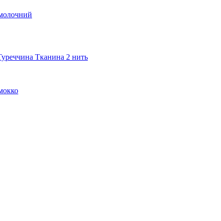
 молочний
Туреччина Тканина 2 нить
мокко