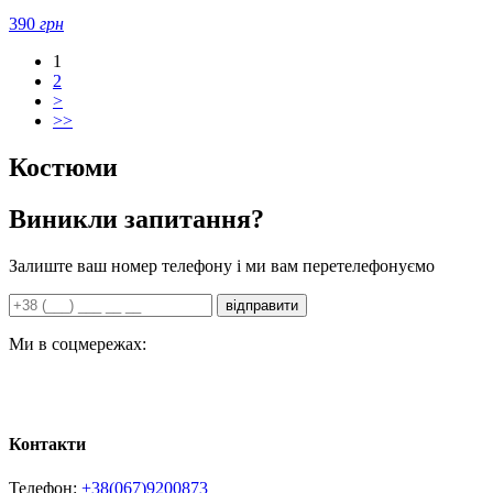
390
грн
1
2
>
>>
Костюми
Виникли запитання?
Залиште ваш номер телефону і ми вам перетелефонуємо
відправити
Ми в соцмережах:
Контакти
Телефон:
+38(067)9200873