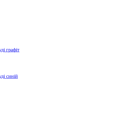
ді графіт
ді синій