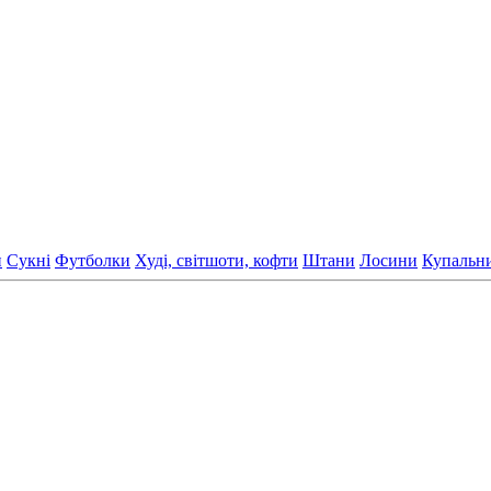
и
Сукні
Футболки
Худі, світшоти, кофти
Штани
Лосини
Купальн