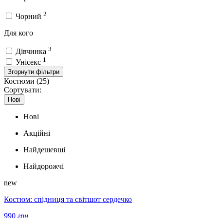
2
Чорний
Для кого
3
Дівчинка
1
Унісекс
Згорнути фільтри
Костюми (
25
)
Сортувати:
Нові
Нові
Акційні
Найдешевші
Найдорожчі
new
Костюм: спідниця та світшот сердечко
990
грн