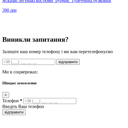
Яскраві легенькі костюми рубчик Туреччина бузковий
390
грн
Виникли запитання?
Залиште ваш номер телефону і ми вам перетелефонуємо
відправити
Ми в соцмережах:
Швидке замовлення
×
Телефон
*
Введіть Ваш телефон
відправити