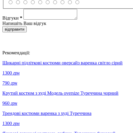
Відгуки
*
Напишіть Ваш відгук
відправити
Рекомендації:
Шикарні підліткові костюми оверсайз варенка світло сірий
1300
грн
790
грн
Крутий костюм з худі Модель oversize Туреччина чорний
960
грн
Трендові костюми варенка з худі Туреччина
1300
грн