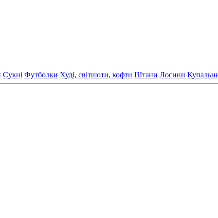
и
Сукні
Футболки
Худі, світшоти, кофти
Штани
Лосини
Купальн