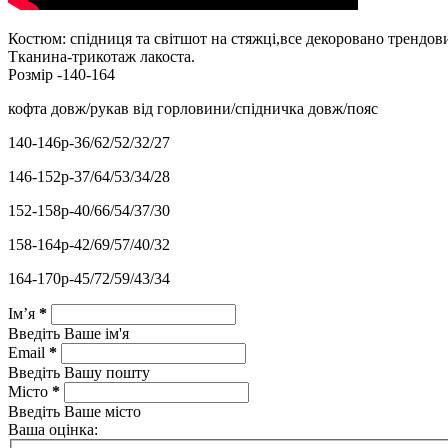
Костюм: спідниця та світшот на стяжці,все декоровано трендов
Тканина-трикотаж лакоста.
Розмір -140-164
кофта довж/рукав від горловини/спідничка довж/пояс
140-146р-36/62/52/32/27
146-152р-37/64/53/34/28
152-158р-40/66/54/37/30
158-164р-42/69/57/40/32
164-170р-45/72/59/43/34
Ім’я
*
Введіть Ваше ім'я
Email
*
Введіть Вашу пошту
Місто
*
Введіть Ваше місто
Ваша оцінка: