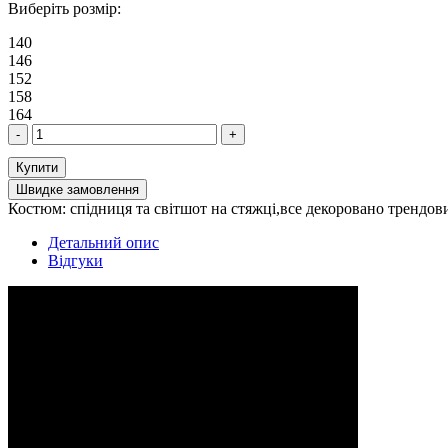
Виберіть розмір:
140
146
152
158
164
-
+
Купити
Швидке замовлення
Костюм: спідниця та світшот на стяжці,все декоровано трендов
Детальний опис
Відгуки