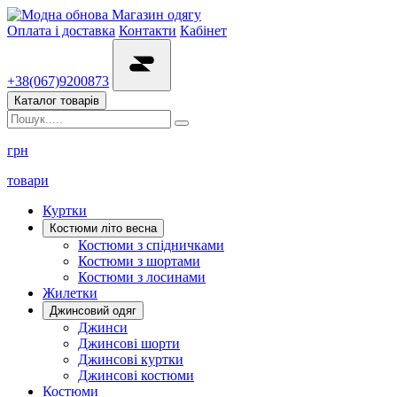
Магазин одягу
Оплата і доставка
Контакти
Кабінет
+38(067)9200873
Каталог товарів
грн
товари
Куртки
Костюми літо весна
Костюми з спідничками
Костюми з шортами
Костюми з лосинами
Жилетки
Джинсовий одяг
Джинси
Джинсові шорти
Джинсові куртки
Джинсові костюми
Костюми