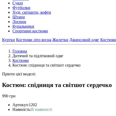
Сукні
Футболки
Худі, світшоти, кофти
Штани
Лосини
Купальники
Спортивні костюми
Куртки
Костюми літо весна
Жилетки
Джинсовий одяг
Костюм
Головна
Дитячий та підлітковий одяг
Костюми
Костюм: спідниця та світшот сердечко
Прінти цієї моделі:
Костюм: спідниця та світшот сердечко
990 грн
Артикул:
1202
Наявність:
В наявності