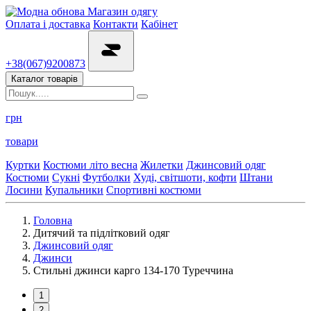
Магазин одягу
Оплата і доставка
Контакти
Кабінет
+38(067)9200873
Каталог товарів
грн
товари
Куртки
Костюми літо весна
Жилетки
Джинсовий одяг
Костюми
Сукні
Футболки
Худі, світшоти, кофти
Штани
Лосини
Купальники
Спортивні костюми
Головна
Дитячий та підлітковий одяг
Джинсовий одяг
Джинси
Стильні джинси карго 134-170 Туреччина
1
2